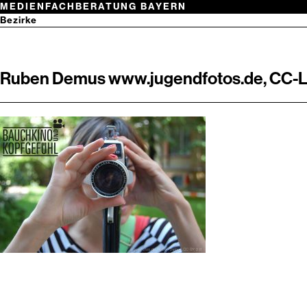
Zum
MEDIENFACHBERATUNG BAYERN
Inhalt
Netzwerk
Bezirke
springen
Medienwissen
Oberbayern
Niederbayern
Suchbegriff
Oberpfalz
eingeben
Oberfranken
Ruben Demus www.jugendfotos.de, CC-L
Mittelfranken
Unterfranken
Schwaben