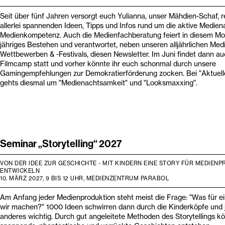
Seit über fünf Jahren versorgt euch Yulianna, unser Mähdien-Schaf, 
allerlei spannenden Ideen, Tipps und Infos rund um die aktive Medien
Medienkompetenz. Auch die Medienfachberatung feiert in diesem Mo
jähriges Bestehen und verantwortet, neben unseren alljährlichen Med
Wettbewerben & -Festivals, diesen Newsletter. Im Juni findet dann a
Filmcamp statt und vorher könnte ihr euch schonmal durch unsere
Gamingempfehlungen zur Demokratierförderung zocken. Bei "Aktuell
gehts diesmal um "Medienachtsamkeit" und "Looksmaxxing".
Seminar „Storytelling“ 2027
VON DER IDEE ZUR GESCHICHTE - MIT KINDERN EINE STORY FÜR MEDIEN
ENTWICKELN
10. MÄRZ 2027, 9 BIS 12 UHR, MEDIENZENTRUM PARABOL
Am Anfang jeder Medienproduktion steht meist die Frage: "Was für ei
wir machen?" 1000 Ideen schwirren dann durch die Kinderköpfe und 
anderes wichtig. Durch gut angeleitete Methoden des Storytellings k