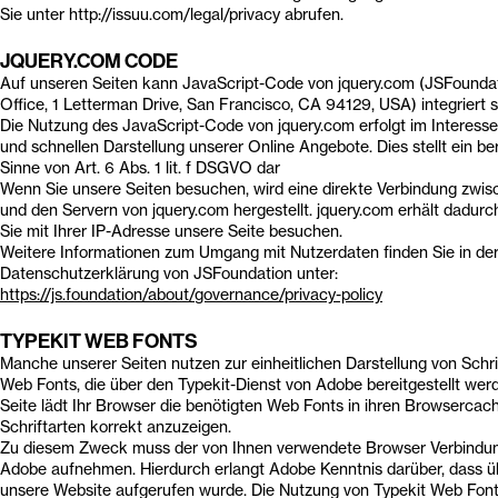
Sie unter http://issuu.com/legal/privacy abrufen.
JQUERY.COM CODE
Auf unseren Seiten kann JavaScript-Code von jquery.com (JSFoundatio
Office, 1 Letterman Drive, San Francisco, CA 94129, USA) integriert s
Die Nutzung des JavaScript-Code von jquery.com erfolgt im Interess
und schnellen Darstellung unserer Online Angebote. Dies stellt ein be
Sinne von Art. 6 Abs. 1 lit. f DSGVO dar
Wenn Sie unsere Seiten besuchen, wird eine direkte Verbindung zwi
und den Servern von jquery.com hergestellt. jquery.com erhält dadurch
Sie mit Ihrer IP-Adresse unsere Seite besuchen.
Weitere Informationen zum Umgang mit Nutzerdaten finden Sie in de
Datenschutzerklärung von JSFoundation unter:
https://js.foundation/about/governance/privacy-policy
TYPEKIT WEB FONTS
Manche unserer Seiten nutzen zur einheitlichen Darstellung von Schr
Web Fonts, die über den Typekit-Dienst von Adobe bereitgestellt wer
Seite lädt Ihr Browser die benötigten Web Fonts in ihren Browsercac
Schriftarten korrekt anzuzeigen.
Zu diesem Zweck muss der von Ihnen verwendete Browser Verbindun
Adobe aufnehmen. Hierdurch erlangt Adobe Kenntnis darüber, dass ü
unsere Website aufgerufen wurde. Die Nutzung von Typekit Web Fonts