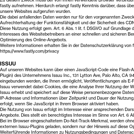
Zu diesem Zweck muss der von Ihnen verwendete Browser Verbindun
fastly aufnehmen. Hierdurch erlangt fastly Kenntnis darüber, dass übe
unsere Websites aufgerufen wurden.
Die dabei anfallenden Daten werden nur für den vorgenannten Zweck
Aufrechterhaltung der Funktionsfähigkeit und der Sicherheit des CDN
Diese Nutzung erfolgt gem. Art. 6 Abs. 1 lit. f. DSGVO auf Grundlage 
Interesses des Websitebetreibers an einer schnellen und sicheren Ber
Optimierung des Online-Angebots.
Weitere Informationen erhalten Sie in der Datenschutzerklärung von f
https://www.fastly.com/privacy
ISSUU
Auf unseren Websites kann über einen JavaScript-Code eine Flash-
Plugin) des Unternehmens Issuu Inc., 131 Lytton Ave, Palo Alto, CA 
eingebunden werden, die Ihnen ermöglicht, Veröffentlichungen als E-
Issuu verwendet dabei Cookies, die eine Analyse Ihrer Nutzung der W
Issuu erhebt und speichert auf diese Weise personenbezogene Daten 
IP-Adresse und Informationen über Zeitpunkt und Dauer der Nutzung
erfolgt, wenn Sie JavaScript in Ihrem Browser aktiviert haben.
Die Nutzung von Issuu erfolgt im Interesse einer ansprechenden Dars
Angebote. Dies stellt ein berechtigtes Interesse im Sinne von Art. 6 Ab
Bei im Browser eingeschaltetem Do-Not-Track-Merkmal, werden ohn
externen Issuu-Plugins geladen, sondern nur der Hinweis auf diese Op
Weiterführende Informationen zu Nutzungsbedingungen und Datensc