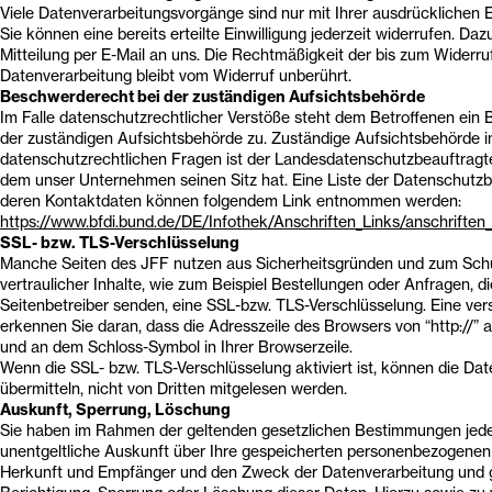
Viele Datenverarbeitungsvorgänge sind nur mit Ihrer ausdrücklichen E
Sie können eine bereits erteilte Einwilligung jederzeit widerrufen. Daz
Mitteilung per E-Mail an uns. Die Rechtmäßigkeit der bis zum Widerru
Datenverarbeitung bleibt vom Widerruf unberührt.
Beschwerderecht bei der zuständigen Aufsichtsbehörde
Im Falle datenschutzrechtlicher Verstöße steht dem Betroffenen ein
der zuständigen Aufsichtsbehörde zu. Zuständige Aufsichtsbehörde i
datenschutzrechtlichen Fragen ist der Landesdatenschutzbeauftragt
dem unser Unternehmen seinen Sitz hat. Eine Liste der Datenschutz
deren Kontaktdaten können folgendem Link entnommen werden:
https://www.bfdi.bund.de/DE/Infothek/Anschriften_Links/anschriften_
SSL- bzw. TLS-Verschlüsselung
Manche Seiten des JFF nutzen aus Sicherheitsgründen und zum Sch
vertraulicher Inhalte, wie zum Beispiel Bestellungen oder Anfragen, di
Seitenbetreiber senden, eine SSL-bzw. TLS-Verschlüsselung. Eine ver
erkennen Sie daran, dass die Adresszeile des Browsers von “http://” a
und an dem Schloss-Symbol in Ihrer Browserzeile.
Wenn die SSL- bzw. TLS-Verschlüsselung aktiviert ist, können die Date
übermitteln, nicht von Dritten mitgelesen werden.
Auskunft, Sperrung, Löschung
Sie haben im Rahmen der geltenden gesetzlichen Bestimmungen jede
unentgeltliche Auskunft über Ihre gespeicherten personenbezogenen
Herkunft und Empfänger und den Zweck der Datenverarbeitung und g