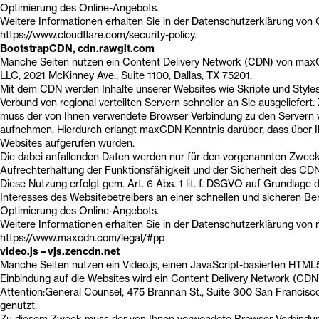
Optimierung des Online-Angebots.
Weitere Informationen erhalten Sie in der Datenschutzerklärung von C
https://www.cloudflare.com/security-policy.
BootstrapCDN, cdn.rawgit.com
Manche Seiten nutzen ein Content Delivery Network (CDN) von ma
LLC, 2021 McKinney Ave., Suite 1100, Dallas, TX 75201.
Mit dem CDN werden Inhalte unserer Websites wie Skripte und Style
Verbund von regional verteilten Servern schneller an Sie ausgeliefer
muss der von Ihnen verwendete Browser Verbindung zu den Server
aufnehmen. Hierdurch erlangt maxCDN Kenntnis darüber, dass über I
Websites aufgerufen wurden.
Die dabei anfallenden Daten werden nur für den vorgenannten Zweck
Aufrechterhaltung der Funktionsfähigkeit und der Sicherheit des CDN
Diese Nutzung erfolgt gem. Art. 6 Abs. 1 lit. f. DSGVO auf Grundlage 
Interesses des Websitebetreibers an einer schnellen und sicheren Ber
Optimierung des Online-Angebots.
Weitere Informationen erhalten Sie in der Datenschutzerklärung vo
https://www.maxcdn.com/legal/#pp
video.js – vjs.zencdn.net
Manche Seiten nutzen ein Video.js, einen JavaScript-basierten HTML5
Einbindung auf die Websites wird ein Content Delivery Network (CDN) 
Attention:General Counsel, 475 Brannan St., Suite 300 San Francisc
genutzt.