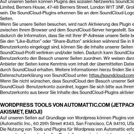
Auf unseren Seiten können Plugins des sozialen Netzwerks SoundCl
Limited, Berners House, 47-48 Berners Street, London W1T 3NF, Großb
sein. Die SoundCloud-Plugins erkennen Sie an dem SoundCloud-Logo
Seiten.
Wenn Sie unsere Seiten besuchen, wird nach Aktivierung des Plugin e
zwischen Ihrem Browser und dem SoundCloud-Server hergestellt. So
dadurch die Information, dass Sie mit Ihrer IP-Adresse unsere Seite
Sie den “Like-Button” oder “Share-Button” anklicken während Sie in
Benutzerkonto eingeloggt sind, können Sie die Inhalte unserer Seiten
SoundCloud-Profil verlinken und/oder teilen. Dadurch kann SoundClo
Benutzerkonto den Besuch unserer Seiten zuordnen. Wir weisen darauf
Anbieter der Seiten keine Kenntnis vom Inhalt der übermittelten Dat
durch SoundCloud erhalten. Weitere Informationen hierzu finden Sie i
Datenschutzerklärung von SoundCloud unter:
https://soundcloud.com
Wenn Sie nicht wünschen, dass SoundCloud den Besuch unserer Sei
SoundCloud- Benutzerkonto zuordnet, loggen Sie sich bitte aus Ihr
Benutzerkonto aus bevor Sie Inhalte des SoundCloud-Plugins aktivier
WORDPRESS TOOLS VON AUTOMATTIC.COM (JETPACK
AKISMET, EMOJI)
Auf unseren Seiten auf Grundlage von Wordpress können Plugins vo
(Automattic Inc., 60 29th Street #343, San Francisco, CA 94110, USA)
Die Nutzung von Tools und Plugins für Wordpress von Automattic erfol