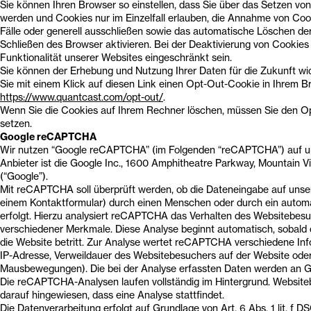
Sie können Ihren Browser so einstellen, dass Sie über das Setzen von
werden und Cookies nur im Einzelfall erlauben, die Annahme von Coo
Fälle oder generell ausschließen sowie das automatische Löschen de
Schließen des Browser aktivieren. Bei der Deaktivierung von Cookies
Funktionalität unserer Websites eingeschränkt sein.
Sie können der Erhebung und Nutzung Ihrer Daten für die Zukunft w
Sie mit einem Klick auf diesen Link einen Opt-Out-Cookie in Ihrem B
https://www.quantcast.com/opt-out/
.
Wenn Sie die Cookies auf Ihrem Rechner löschen, müssen Sie den O
setzen.
Google reCAPTCHA
Wir nutzen “Google reCAPTCHA” (im Folgenden “reCAPTCHA”) auf u
Anbieter ist die Google Inc., 1600 Amphitheatre Parkway, Mountain
(“Google”).
Mit reCAPTCHA soll überprüft werden, ob die Dateneingabe auf unser
einem Kontaktformular) durch einen Menschen oder durch ein autom
erfolgt. Hierzu analysiert reCAPTCHA das Verhalten des Websitebes
verschiedener Merkmale. Diese Analyse beginnt automatisch, sobald
die Website betritt. Zur Analyse wertet reCAPTCHA verschiedene Inf
IP-Adresse, Verweildauer des Websitebesuchers auf der Website oder
Mausbewegungen). Die bei der Analyse erfassten Daten werden an Go
Die reCAPTCHA-Analysen laufen vollständig im Hintergrund. Websit
darauf hingewiesen, dass eine Analyse stattfindet.
Die Datenverarbeitung erfolgt auf Grundlage von Art. 6 Abs. 1 lit. f 