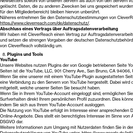
Newsletters sowohl von unseren Servern als auch von den Servern 
gelöscht. Daten, die zu anderen Zwecken bei uns gespeichert wurden
für den Mitgliederbereich) bleiben hiervon unberührt.
Näheres entnehmen Sie den Datenschutzbestimmungen von CleverRe
https://www.cleverreach.com/de/datenschutz/
.
Abschluss eines Vertrags über Auftragsdatenverarbeitung
Wir haben mit CleverReach einen Vertrag zur Auftragsdatenverarbei
und setzen die strengen Vorgaben der deutschen Datenschutzbehörd
von CleverReach vollständig um.
Plugins und Tools
YouTube
Unsere Websites nutzen Plugins der von Google betriebenen Seite Yo
Seiten ist die YouTube, LLC, 901 Cherry Ave., San Bruno, CA 94066,
Wenn Sie eine unserer mit einem YouTube-Plugin ausgestatteten Sei
eine Verbindung zu den Servern von YouTube hergestellt. Dabei wir
mitgeteilt, welche unserer Seiten Sie besucht haben.
Wenn Sie in Ihrem YouTube-Account eingeloggt sind, ermöglichen Sie
Surfverhalten direkt Ihrem persönlichen Profil zuzuordnen. Dies könne
indem Sie sich aus Ihrem YouTube-Account ausloggen.
Die Nutzung von YouTube erfolgt im Interesse einer ansprechenden D
Online-Angebote. Dies stellt ein berechtigtes Interesse im Sinne von Art
DSGVO dar.
Weitere Informationen zum Umgang mit Nutzerdaten finden Sie in de