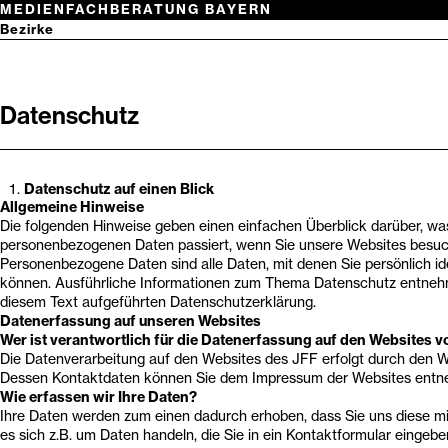
Zum
MEDIENFACHBERATUNG BAYERN
Inhalt
Netzwerk
Bezirke
springen
Medienwissen
Oberbayern
Niederbayern
Suchbegriff
Oberpfalz
eingeben
Oberfranken
Datenschutz
Mittelfranken
Unterfranken
Schwaben
Datenschutz auf einen Blick
Allgemeine Hinweise
Die folgenden Hinweise geben einen einfachen Überblick darüber, was
personenbezogenen Daten passiert, wenn Sie unsere Websites besuc
Personenbezogene Daten sind alle Daten, mit denen Sie persönlich ide
können. Ausführliche Informationen zum Thema Datenschutz entnehm
diesem Text aufgeführten Datenschutzerklärung.
Datenerfassung auf unseren Websites
Wer ist verantwortlich für die Datenerfassung auf den Websites 
Die Datenverarbeitung auf den Websites des JFF erfolgt durch den W
Dessen Kontaktdaten können Sie dem Impressum der Websites entn
Wie erfassen wir Ihre Daten?
Ihre Daten werden zum einen dadurch erhoben, dass Sie uns diese mit
es sich z.B. um Daten handeln, die Sie in ein Kontaktformular eingebe