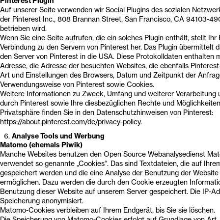
Pinterest Plugin
Auf unserer Seite verwenden wir Social Plugins des sozialen Netzwer
der Pinterest Inc., 808 Brannan Street, San Francisco, CA 94103-490
betrieben wird.
Wenn Sie eine Seite aufrufen, die ein solches Plugin enthält, stellt Ih
Verbindung zu den Servern von Pinterest her. Das Plugin übermittelt 
den Server von Pinterest in die USA. Diese Protokolldaten enthalten 
Adresse, die Adresse der besuchten Websites, die ebenfalls Pinterest
Art und Einstellungen des Browsers, Datum und Zeitpunkt der Anfrage
Verwendungsweise von Pinterest sowie Cookies.
Weitere Informationen zu Zweck, Umfang und weiterer Verarbeitung
durch Pinterest sowie Ihre diesbezüglichen Rechte und Möglichkeite
Privatsphäre finden Sie in den Datenschutzhinweisen von Pinterest:
https://about.pinterest.com/de/privacy-policy
.
Analyse Tools und Werbung
Matomo (ehemals Piwik)
Manche Websites benutzen den Open Source Webanalysedienst Ma
verwendet so genannte „Cookies“. Das sind Textdateien, die auf Ihr
gespeichert werden und die eine Analyse der Benutzung der Website
ermöglichen. Dazu werden die durch den Cookie erzeugten Informati
Benutzung dieser Website auf unserem Server gespeichert. Die IP-Ad
Speicherung anonymisiert.
Matomo-Cookies verbleiben auf Ihrem Endgerät, bis Sie sie löschen.
Die Speicherung von Matomo-Cookies erfolgt auf Grundlage von Art. 6