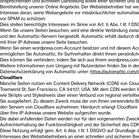
ansprechenden und schnellen Darstellung sowie einer sicheren und o
Bereitstellung unserer Online Angebote. Der Websitebetreiber hat wei
Interesse daran, seine Webangebote vor missbräuchlicher automatis
vor SPAM zu schützen.
Dies stellen berechtigte Interessen im Sinne von Art. 6 Abs. 1 lit. f 
Wenn Sie unsere Seiten besuchen, wird eine direkte Verbindung zwi
und den Automattic-Servern hergestellt. Automattic erhält dadurch di
mit Ihrer IP-Adresse unsere Seite besuchen.
Wenn Sie einen wordpress.com-Account besitzen und mit diesem Acco
ermöglichen Sie Automattic, Ihr Surfverhalten direkt Ihrem persönlich
Dies können Sie verhindern, indem Sie sich aus Ihrem wordpress.co
Weitere Informationen zum Umgang mit Nutzerdaten finden Sie in de
Datenschutzerklärung von Automattic unter:
https://automattic.com/
Cloudflare
Manche Seiten nutzen ein Content Delivery Network (CDN) von Cloudfl
Townsend St, San Francisco, CA 94107, USA. Mit dem CDN werden In
wie Skripte und Stylesheets über einen Verbund von regional verteilte
Sie ausgeliefert. Zu diesem Zweck muss der von Ihnen verwendete B
den Servern von Cloudflare aufnehmen. Hierdurch erlangt Cloudflare 
über Ihre IP-Adresse unsere Website aufgerufen wurde.
Die dabei anfallenden Daten werden nur für den vorgenannten Zweck
Aufrechterhaltung der Funktionsfähigkeit und der Sicherheit des CDN
Diese Nutzung erfolgt gem. Art. 6 Abs. 1 lit. f. DSGVO auf Grundlage 
Interesses des Websitebetreibers an einer schnellen und sicheren Ber