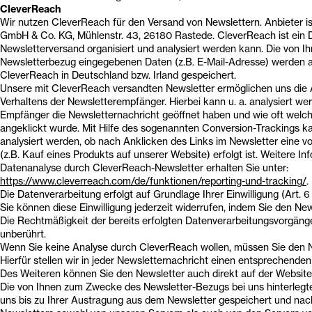
CleverReach
Wir nutzen CleverReach für den Versand von Newslettern. Anbieter i
GmbH & Co. KG, Mühlenstr. 43, 26180 Rastede. CleverReach ist ein D
Newsletterversand organisiert und analysiert werden kann. Die von 
Newsletterbezug eingegebenen Daten (z.B. E-Mail-Adresse) werden a
CleverReach in Deutschland bzw. Irland gespeichert.
Unsere mit CleverReach versandten Newsletter ermöglichen uns die 
Verhaltens der Newsletterempfänger. Hierbei kann u. a. analysiert wer
Empfänger die Newsletternachricht geöffnet haben und wie oft welch
angeklickt wurde. Mit Hilfe des sogenannten Conversion-Trackings 
analysiert werden, ob nach Anklicken des Links im Newsletter eine vo
(z.B. Kauf eines Produkts auf unserer Website) erfolgt ist. Weitere In
Datenanalyse durch CleverReach-Newsletter erhalten Sie unter:
https://www.cleverreach.com/de/funktionen/reporting-und-tracking/
.
Die Datenverarbeitung erfolgt auf Grundlage Ihrer Einwilligung (Art. 6 
Sie können diese Einwilligung jederzeit widerrufen, indem Sie den New
Die Rechtmäßigkeit der bereits erfolgten Datenverarbeitungsvorgäng
unberührt.
Wenn Sie keine Analyse durch CleverReach wollen, müssen Sie den N
Hierfür stellen wir in jeder Newsletternachricht einen entsprechenden
Des Weiteren können Sie den Newsletter auch direkt auf der Website
Die von Ihnen zum Zwecke des Newsletter-Bezugs bei uns hinterleg
uns bis zu Ihrer Austragung aus dem Newsletter gespeichert und nac