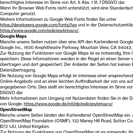
berechtigtes Interesse im Sinne von Art. 6 Abs. 1 lit. f DSGVO dar.
Wenn Ihr Browser Web Fonts nicht unterstützt, wird eine Standardsch
Computer genutzt.
Weitere Informationen zu Google Web Fonts finden Sie unter
https://developers.google.com/fonts/faq
und in der Datenschutzerklä
https://www.google.com/policies/privacy/
.
Google Maps
Manche unsere Seiten nutzen über eine API den Kartendienst Google 
Google Inc., 1600 Amphitheatre Parkway, Mountain View, CA 94043,
Zur Nutzung der Funktionen von Google Maps ist es notwendig, Ihre 
speichern. Diese Informationen werden in der Regel an einen Server
übertragen und dort gespeichert. Der Anbieter der Seiten hat keinen E
Datenübertragung.
Die Nutzung von Google Maps erfolgt im Interesse einer ansprechend
Online-Angebote und an einer leichten Auffindbarkeit der von uns au
angegebenen Orte. Dies stellt ein berechtigtes Interesse im Sinne von Ar
DSGVO dar.
Mehr Informationen zum Umgang mit Nutzerdaten finden Sie in der 
von Google:
https://www.google.de/intl/de/policies/privacy/
.
OpenStreetMap
Manche unsere Seiten binden den Kartendienst OpenStreetMap ein. An
OpenStreetMap Foundation (OSMF), 132 Maney Hill Road, Sutton Cold
B72 1JU, United Kingdom.
Zur Nutzung der Funktionen von OpenStreetMap ist es notwendig, Ih