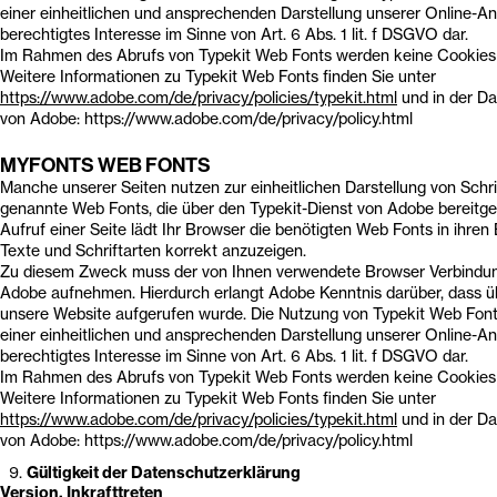
einer einheitlichen und ansprechenden Darstellung unserer Online-Ang
berechtigtes Interesse im Sinne von Art. 6 Abs. 1 lit. f DSGVO dar.
Im Rahmen des Abrufs von Typekit Web Fonts werden keine Cookies
Weitere Informationen zu Typekit Web Fonts finden Sie unter
https://www.adobe.com/de/privacy/policies/typekit.html
und in der D
von Adobe: https://www.adobe.com/de/privacy/policy.html
MYFONTS WEB FONTS
Manche unserer Seiten nutzen zur einheitlichen Darstellung von Schri
genannte Web Fonts, die über den Typekit-Dienst von Adobe bereitge
Aufruf einer Seite lädt Ihr Browser die benötigten Web Fonts in ihre
Texte und Schriftarten korrekt anzuzeigen.
Zu diesem Zweck muss der von Ihnen verwendete Browser Verbindun
Adobe aufnehmen. Hierdurch erlangt Adobe Kenntnis darüber, dass ü
unsere Website aufgerufen wurde. Die Nutzung von Typekit Web Fonts
einer einheitlichen und ansprechenden Darstellung unserer Online-Ang
berechtigtes Interesse im Sinne von Art. 6 Abs. 1 lit. f DSGVO dar.
Im Rahmen des Abrufs von Typekit Web Fonts werden keine Cookies
Weitere Informationen zu Typekit Web Fonts finden Sie unter
https://www.adobe.com/de/privacy/policies/typekit.html
und in der D
von Adobe: https://www.adobe.com/de/privacy/policy.html
Gültigkeit der Datenschutzerklärung
Version, Inkrafttreten