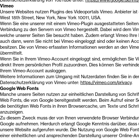
Datenschutzerklärung von YouTube unter:
https://www.google.de/intl/
Vimeo
Unsere Websites nutzen Plugins des Videoportals Vimeo. Anbieter ist 
West 18th Street, New York, New York 10011, USA.
Wenn Sie eine unserer mit einem Vimeo-Plugin ausgestatteten Seiten
Verbindung zu den Servern von Vimeo hergestellt. Dabei wird dem Vim
welche unserer Seiten Sie besucht haben. Zudem erlangt Vimeo Ihre I
auch dann, wenn Sie nicht bei Vimeo eingeloggt sind oder keinen Ac
besitzen. Die von Vimeo erfassten Informationen werden an den Vim
übermittelt.
Wenn Sie in Ihrem Vimeo-Account eingeloggt sind, ermöglichen Sie Vi
direkt Ihrem persönlichen Profil zuzuordnen. Dies können Sie verhinde
Ihrem Vimeo-Account ausloggen.
Weitere Informationen zum Umgang mit Nutzerdaten finden Sie in de
Datenschutzerklärung von Vimeo unter:
https://vimeo.com/privacy
.
Google Web Fonts
Manche unsere Seiten nutzen zur einheitlichen Darstellung von Schri
Web Fonts, die von Google bereitgestellt werden. Beim Aufruf einer Se
die benötigten Web Fonts in ihren Browsercache, um Texte und Schrif
anzuzeigen.
Zu diesem Zweck muss der von Ihnen verwendete Browser Verbindun
Google aufnehmen. Hierdurch erlangt Google Kenntnis darüber, dass 
unsere Website aufgerufen wurde. Die Nutzung von Google Web Fonts
einer einheitlichen und ansprechenden Darstellung unserer Online-Ang