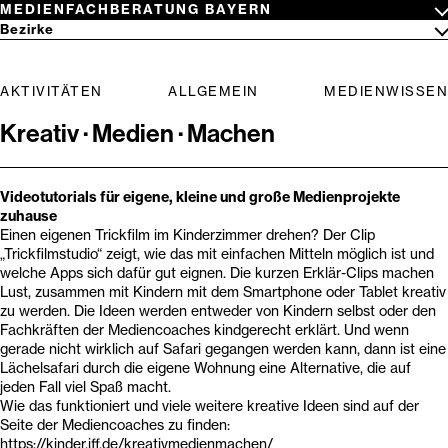
Zum
MEDIENFACHBERATUNG BAYERN
Inhalt
Netzwerk
Bezirke
springen
Medienwissen
Oberbayern
Niederbayern
Suchbegriff
Oberpfalz
AKTIVITÄTEN
ALLGEMEIN
MEDIENWISSEN
eingeben
Oberfranken
Mittelfranken
Kreativ · Medien · Machen
Unterfranken
Schwaben
Videotutorials für eigene, kleine und große Medienprojekte
zuhause
Einen eigenen Trickfilm im Kinderzimmer drehen? Der Clip
„Trickfilmstudio“ zeigt, wie das mit einfachen Mitteln möglich ist und
welche Apps sich dafür gut eignen. Die kurzen Erklär-Clips machen
Lust, zusammen mit Kindern mit dem Smartphone oder Tablet kreativ
zu werden. Die Ideen werden entweder von Kindern selbst oder den
Fachkräften der Mediencoaches kindgerecht erklärt. Und wenn
gerade nicht wirklich auf Safari gegangen werden kann, dann ist eine
Lächelsafari durch die eigene Wohnung eine Alternative, die auf
jeden Fall viel Spaß macht.
Wie das funktioniert und viele weitere kreative Ideen sind auf der
Seite der Mediencoaches zu finden:
https://kinder.jff.de/kreativmedienmachen/