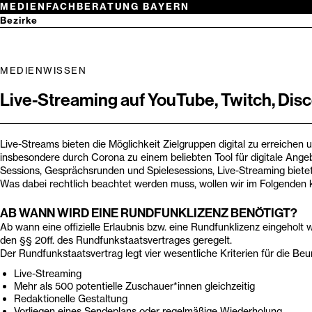
Zum
MEDIENFACHBERATUNG BAYERN
Inhalt
Netzwerk
Bezirke
springen
Medienwissen
Oberbayern
Niederbayern
Suchbegriff
Oberpfalz
MEDIENWISSEN
eingeben
Oberfranken
Mittelfranken
Live-Streaming auf YouTube, Twitch, Disc
Unterfranken
Schwaben
Live-Streams bieten die Möglichkeit Zielgruppen digital zu erreichen
insbesondere durch Corona zu einem beliebten Tool für digitale Ange
Sessions, Gesprächsrunden und Spielesessions, Live-Streaming bietet
Was dabei rechtlich beachtet werden muss, wollen wir im Folgenden k
AB WANN WIRD EINE RUNDFUNKLIZENZ BENÖTIGT?
Ab wann eine offizielle Erlaubnis bzw. eine Rundfunklizenz eingeholt
den §§ 20ff. des Rundfunkstaatsvertrages geregelt.
Der Rundfunkstaatsvertrag legt vier wesentliche Kriterien für die Beu
Live-Streaming
Mehr als 500 potentielle Zuschauer*innen gleichzeitig
Redaktionelle Gestaltung
Vorliegen eines Sendeplans oder regelmäßige Wiederholung