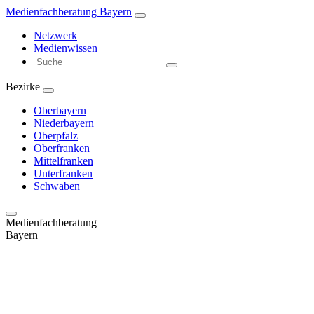
Zum
Medienfachberatung Bayern
Inhalt
Netzwerk
springen
Medienwissen
Suchbegriff
eingeben
Bezirke
Oberbayern
Niederbayern
Oberpfalz
Oberfranken
Mittelfranken
Unterfranken
Schwaben
Medienfachberatung
Bayern