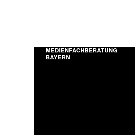
MEDIENFACHBERATUNG
BAYERN