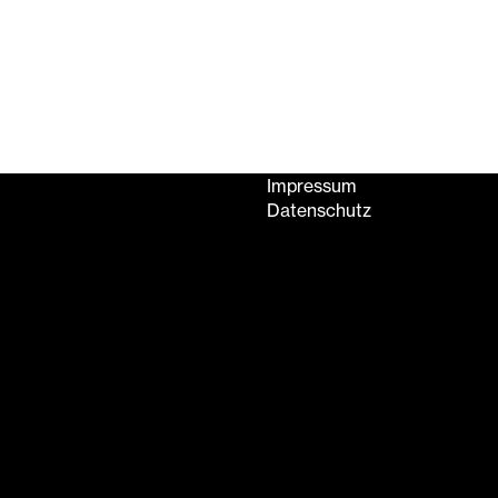
Impressum
Datenschutz