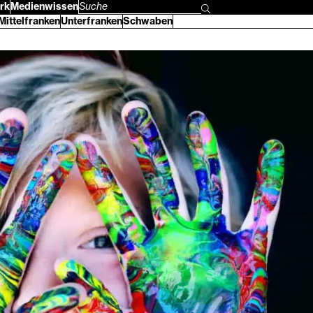
rk
Medienwissen
Suchbegriff
Mittelfranken
Unterfranken
Schwaben
eingeben