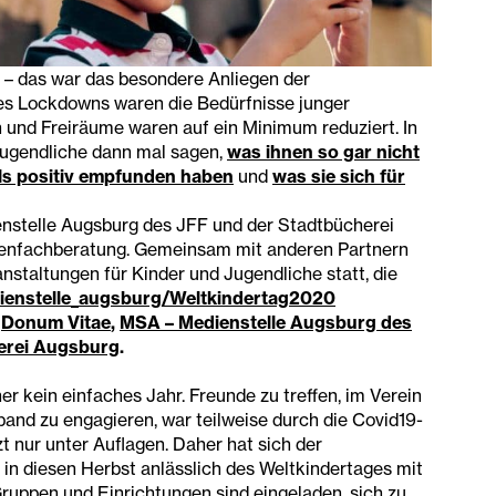
– das war das besondere Anliegen der
es Lockdowns waren die Bedürfnisse junger
 und Freiräume waren auf ein Minimum reduziert. In
ugendliche dann mal sagen,
was ihnen so gar nicht
als positiv empfunden haben
und
was sie sich für
enstelle Augsburg des JFF und der Stadtbücherei
dienfachberatung. Gemeinsam mit anderen Partnern
anstaltungen für Kinder und Jugendliche statt, die
dienstelle_augsburg/Weltkindertag2020
,
Donum Vitae
,
MSA – Medienstelle Augsburg des
erei Augsburg
.
r kein einfaches Jahr. Freunde zu treffen, im Verein
band zu engagieren, war teilweise durch die Covid19-
t nur unter Auflagen.
Daher hat sich der
 in diesen Herbst anlässlich des Weltkindertages mit
 Gruppen und Einrichtungen sind eingeladen, sich zu