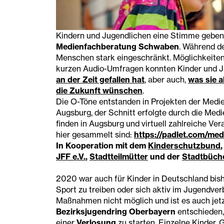
Kindern und Jugendlichen eine Stimme geben 
Medienfachberatung Schwaben
. Während d
Menschen stark eingeschränkt. Möglichkeiten
kurzen Audio-Umfragen konnten Kinder und J
an der Zeit gefallen hat
, aber auch,
was sie 
die Zukunft wünschen
.
Die O-Töne entstanden in Projekten der Medi
Augsburg, der Schnitt erfolgte durch die Me
finden in Augsburg und virtuell zahlreiche Ver
hier gesammelt sind:
https://padlet.com/me
In Kooperation mit dem
Kinderschutzbund
JFF e.V.
,
Stadtteilmütter
und der
Stadtbüch
2020 war auch für Kinder in Deutschland bishe
Sport zu treiben oder sich aktiv im Jugendver
Maßnahmen nicht möglich und ist es auch jetz
Bezirksjugendring Oberbayern
entschieden,
einer
Verlosung
zu starten. Einzelne Kinder,