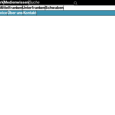
rk
Medienwissen
Suchbegriff
Mittelfranken
Unterfranken
Schwaben
eingeben
vice
Über uns
Kontakt