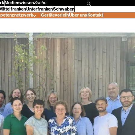
rk
Medienwissen
Suchbegriff
Mittelfranken
Unterfranken
Schwaben
eingeben
petenznetzwerk
Geräteverleih
Über uns
Kontakt