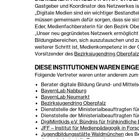
Gastgeber und Koordinator des Netzwerkes is
„Digitale Medien sind ein wichtiger Bestandte
müssen gemeinsam dafür sorgen, dass sie sic
Eder, Medienfachberaterin für den Bezirk Obe
„Unser neu gegründetes Netzwerk ermöglicht 
Bildungsbereichen, sich auszutauschen und zu
weiterer Schritt ist, Medienkompetenz in der O
Vorsitzender des
Bezirksjugendring Oberpfalz
DIESE INSTITUTIONEN WAREN EING
Folgende Vertreter waren unter anderem zum 
Berater digitale Bildung Grund- und Mittel
BayernLab Nabburg
BayernLab Neumarkt
Bezirksjugendring Oberpfalz
Dienststelle der Ministerialbeauftragten f
Dienststelle der Ministerialbeauftragten fü
DigiMintkids e.V. Bündnis für frühkindliche
JFF – Institut für Medienpädagogik in Fors
Jugendbildungsstätte Waldmünchen
des B