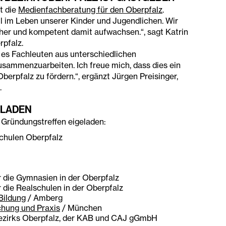
t die
Medienfachberatung für den Oberpfalz
.
il im Leben unserer Kinder und Jugendlichen. Wir
her und kompetent damit aufwachsen.“, sagt Katrin
rpfalz.
es Fachleuten aus unterschiedlichen
sammenzuarbeiten. Ich freue mich, dass dies ein
berpfalz zu fördern.“, ergänzt Jürgen Preisinger,
.
ELADEN
Gründungstreffen eigeladen:
schulen Oberpfalz
ür die Gymnasien in der Oberpfalz
r die Realschulen in der Oberpfalz
 Bildung
/ Amberg
chung und Praxis
/ München
ezirks Oberpfalz, der KAB und CAJ gGmbH