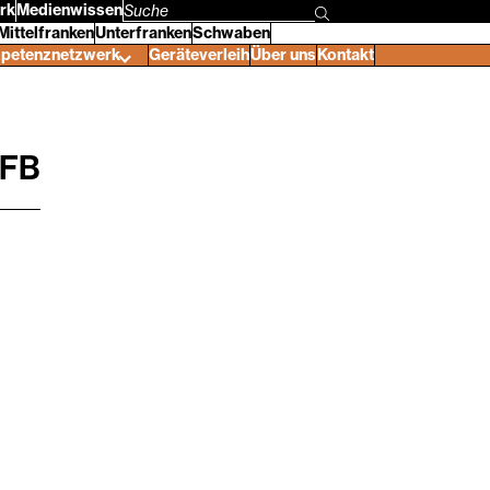
rk
Medienwissen
Suchbegriff
Mittelfranken
Unterfranken
Schwaben
eingeben
petenznetzwerk
Geräteverleih
Über uns
Kontakt
MFB