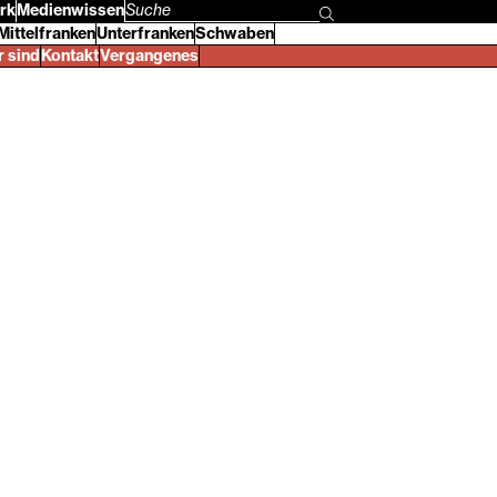
rk
Medienwissen
Suchbegriff
Mittelfranken
Unterfranken
Schwaben
eingeben
r sind
Kontakt
Vergangenes