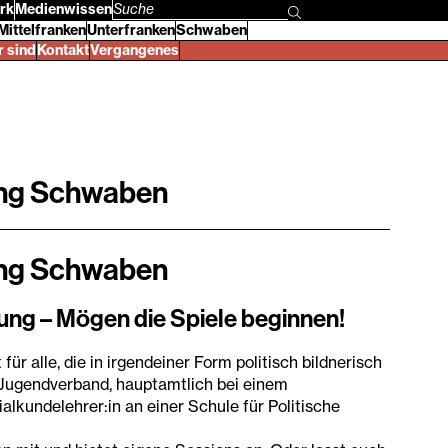
rk
Medienwissen
Suchbegriff
Mittelfranken
Unterfranken
Schwaben
eingeben
r sind
Kontakt
Vergangenes
ung Schwaben
ung Schwaben
dung – Mögen die Spiele beginnen!
r alle, die in irgendeiner Form politisch bildnerisch
m Jugendverband, hauptamtlich bei einem
alkundelehrer:in an einer Schule für Politische