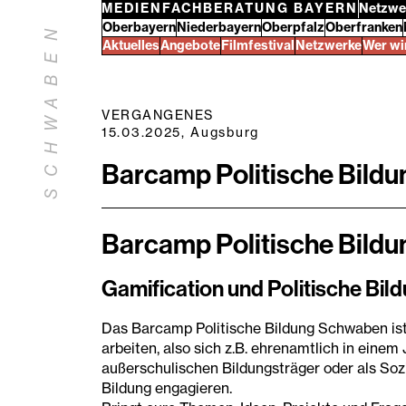
Zum
MEDIENFACHBERATUNG BAYERN
Netzwe
Bezirke
Oberbayern
Niederbayern
Oberpfalz
Oberfranken
Inhalt
N
Schwaben
Aktuelles
Angebote
Filmfestival
Netzwerke
Wer wi
springen
E
B
A
VERGANGENES
W
15.03.2025, Augsburg
H
Barcamp Politische Bild
C
S
Barcamp Politische Bild
Gamification und Politische Bil
Das Barcamp Politische Bildung Schwaben ist fü
arbeiten, also sich z.B. ehrenamtlich in eine
außerschulischen Bildungsträger oder als Sozi
Bildung engagieren.