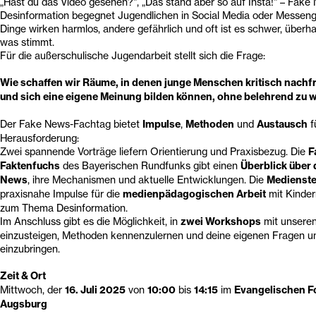
„Hast du das Video gesehen?“, „Das stand aber so auf Insta!“ – Fake
Desinformation begegnet Jugendlichen in Social Media oder Messe
Dinge wirken harmlos, andere gefährlich und oft ist es schwer, über
was stimmt.
Für die außerschulische Jugendarbeit stellt sich die Frage:
Wie schaffen wir Räume, in denen junge Menschen kritisch nachfr
und sich eine eigene Meinung bilden können, ohne belehrend zu 
Der Fake News-Fachtag bietet
Impulse
,
Methoden
und
Austausch
f
Herausforderung:
Zwei spannende Vorträge liefern Orientierung und Praxisbezug. Die
F
Faktenfuchs
des Bayerischen Rundfunks gibt einen
Überblick über
News
, ihre Mechanismen und aktuelle Entwicklungen. Die
Medienste
praxisnahe Impulse für die
medienpädagogischen Arbeit
mit Kinder
zum Thema Desinformation.
Im Anschluss gibt es die Möglichkeit, in
zwei Workshops
mit unseren
einzusteigen, Methoden kennenzulernen und deine eigenen Fragen u
einzubringen.
Zeit & Ort
Mittwoch, der
16. Juli 2025
von
10:00
bis
14:15
im
Evangelischen F
Augsburg