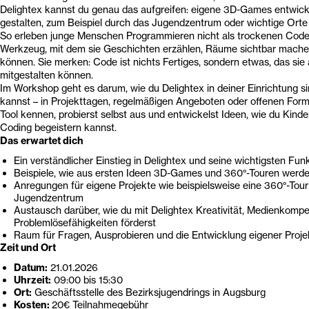
Delightex kannst du genau das aufgreifen: eigene 3D-Games entwick
gestalten, zum Beispiel durch das Jugendzentrum oder wichtige Orte i
So erleben junge Menschen Programmieren nicht als trockenen Code,
Werkzeug, mit dem sie Geschichten erzählen, Räume sichtbar mach
können. Sie merken: Code ist nichts Fertiges, sondern etwas, das sie
mitgestalten können.
Im Workshop geht es darum, wie du Delightex in deiner Einrichtung si
kannst – in Projekttagen, regelmäßigen Angeboten oder offenen Form
Tool kennen, probierst selbst aus und entwickelst Ideen, wie du Kinde
Coding begeistern kannst.
Das erwartet dich
Ein verständlicher Einstieg in Delightex und seine wichtigsten Fun
Beispiele, wie aus ersten Ideen 3D-Games und 360°-Touren werd
Anregungen für eigene Projekte wie beispielsweise eine 360°-Tou
Jugendzentrum
Austausch darüber, wie du mit Delightex Kreativität, Medienkomp
Problemlösefähigkeiten förderst
Raum für Fragen, Ausprobieren und die Entwicklung eigener Proje
Zeit und Ort
Datum:
21.01.2026
Uhrzeit:
09:00 bis 15:30
Ort:
Geschäftsstelle des Bezirksjugendrings in Augsburg
Kosten:
20€ Teilnahmegebühr