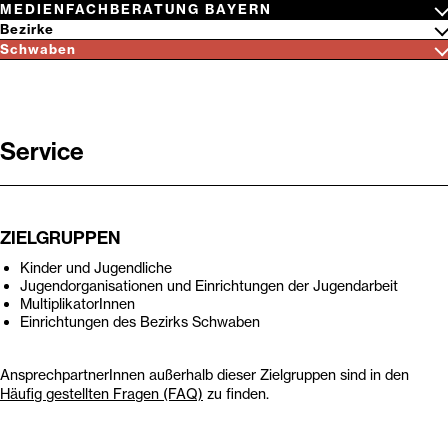
Zum
N
E
B
A
W
H
C
S
MEDIENFACHBERATUNG BAYERN
Inhalt
Netzwerk
Bezirke
springen
Medienwissen
Oberbayern
Schwaben
Niederbayern
Aktuelles
Suchbegriff
Oberpfalz
Angebote
eingeben
Oberfranken
Filmfestival
Mittelfranken
Netzwerke
Service
Unterfranken
Wer wir sind
Schwaben
Kontakt
Vergangenes
ZIELGRUPPEN
Kinder und Jugendliche
Jugendorganisationen und Einrichtungen der Jugendarbeit
MultiplikatorInnen
Einrichtungen des Bezirks Schwaben
AnsprechpartnerInnen außerhalb dieser Zielgruppen sind in den
Häufig gestellten Fragen (FAQ)
zu finden.