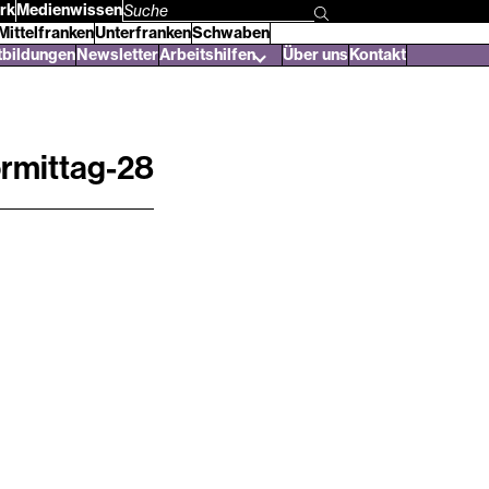
rk
Medienwissen
Suchbegriff
Mittelfranken
Unterfranken
Schwaben
eingeben
tbildungen
Newsletter
Arbeitshilfen
Über uns
Kontakt
rmittag-28