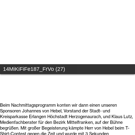
14MiKiFiFe187_FrVo (28)
Beim Nachmittagsprogramm konten wir dann einen unseren
Sponsoren Johannes von Hebel, Vorstand der Stadt- und
Kreisparkasse Erlangen Höchstadt Herzogenaurach, und Klaus Lutz,
Medienfachberater für den Bezirk Mittelfranken, auf der Bühne
begrüßen. Mit großer Begeisterung kämpte Herr von Hebel beim T-
Shirt-Contest gegen die Zeit und wurde mit 3 Sekunden
Festivalsieger. Klaus Lutz bedankte sich dann bei allen Unterstützern
für die langjährige Zusammenarbeit und hofft, dass auch weiterhin
viele kleine und große Filmemacher*innen sich Kamera, Maus und
Mikro schnappen und ihre eigenen Ideen auf Film bannen!
Natürlich wurden auch wieder die Filmemacher*innen auf der Bühne