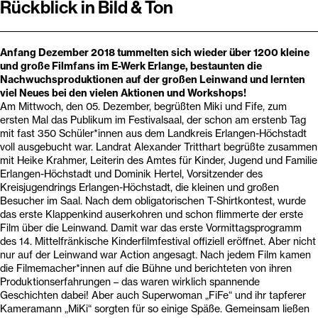
Rückblick in Bild & Ton
Anfang Dezember 2018 tummelten sich wieder über 1200 kleine
und große Filmfans im E-Werk Erlange, bestaunten die
Nachwuchsproduktionen auf der großen Leinwand und lernten
viel Neues bei den vielen Aktionen und Workshops!
Am Mittwoch, den 05. Dezember, begrüßten Miki und Fife, zum
ersten Mal das Publikum im Festivalsaal, der schon am erstenb Tag
mit fast 350 Schüler*innen aus dem Landkreis Erlangen-Höchstadt
voll ausgebucht war. Landrat Alexander Tritthart begrüßte zusammen
mit Heike Krahmer, Leiterin des Amtes für Kinder, Jugend und Familie
Erlangen-Höchstadt und Dominik Hertel, Vorsitzender des
Kreisjugendrings Erlangen-Höchstadt, die kleinen und großen
Besucher im Saal. Nach dem obligatorischen T-Shirtkontest, wurde
das erste Klappenkind auserkohren und schon flimmerte der erste
Film über die Leinwand. Damit war das erste Vormittagsprogramm
des 14. Mittelfränkische Kinderfilmfestival offiziell eröffnet. Aber nicht
nur auf der Leinwand war Action angesagt. Nach jedem Film kamen
die Filmemacher*innen auf die Bühne und berichteten von ihren
Produktionserfahrungen – das waren wirklich spannende
Geschichten dabei! Aber auch Superwoman „FiFe“ und ihr tapferer
Kameramann „MiKi“ sorgten für so einige Späße. Gemeinsam ließen