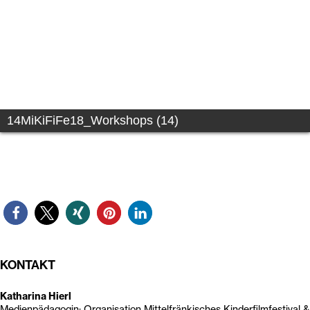
14MiKiFiFe18_Workshops (14)
KONTAKT
Katharina Hierl
Medienpädagogin; Organisation Mittelfränkisches Kinderfilmfestival &
Fränkisches Hörfestival "Hört Hört!"
Tel.
0911 / 810 26 41; 0176 - 24 37 90 43
hierl@parabol.de