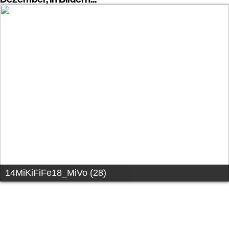
14MiKiFiFe18_MiVo (27)
Beim Vormittagsprogramm am Donnerstag, den 06. Dezember 2018,
für Schulklassen aus dem Bezirk Mittelfranken begrüßten Titus
Schüller, zweiter weiterer Vertreter des Bezirkstagspräsidenten, und
Bertram Höfer, Vorsitzender des Bezirksjugendrings Mittelfranken, die
fast 300 Besucher*inen im Saal. Natürlich gab es auch wieder ein T-