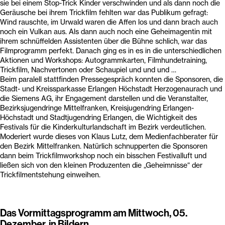
sie bei einem Stop-Trick Kinder verschwinden und als dann noch die
Geräusche bei ihrem Trickfilm fehlten war das Publikum gefragt:
Wind rauschte, im Urwald waren die Affen los und dann brach auch
noch ein Vulkan aus. Als dann auch noch eine Geheimagentin mit
ihrem schnüffelden Assistenten über die Bühne schlich, war das
Filmprogramm perfekt. Danach ging es in es in die unterschiedlichen
Aktionen und Workshops: Autogrammkarten, Filmhundetraining,
Trickfilm, Nachvertonen oder Schaupiel und und und …
Beim paralell stattfinden Pressegespräch konnten die Sponsoren, die
Stadt- und Kreissparkasse Erlangen Höchstadt Herzogenaurach und
die Siemens AG, ihr Engagement darstellen und die Veranstalter,
Bezirksjugendringe Mittelfranken, Kreisjugendring Erlangen-
Höchstadt und Stadtjugendring Erlangen, die Wichtigkeit des
Festivals für die Kinderkulturlandschaft im Bezirk verdeutlichen.
Moderiert wurde dieses von Klaus Lutz, dem Medienfachberater für
den Bezirk Mittelfranken. Natürlich schnupperten die Sponsoren
dann beim Trickfilmworkshop noch ein bisschen Festivalluft und
ließen sich von den kleinen Produzenten die „Geheimnisse“ der
Trickfilmentstehung einweihen.
Das Vormittagsprogramm am Mittwoch, 05.
Dezember, in Bildern...