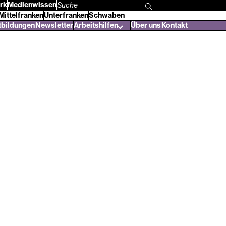
rk
Medienwissen
Suchbegriff
Mittelfranken
Unterfranken
Schwaben
eingeben
tbildungen
Newsletter
Arbeitshilfen
Über uns
Kontakt