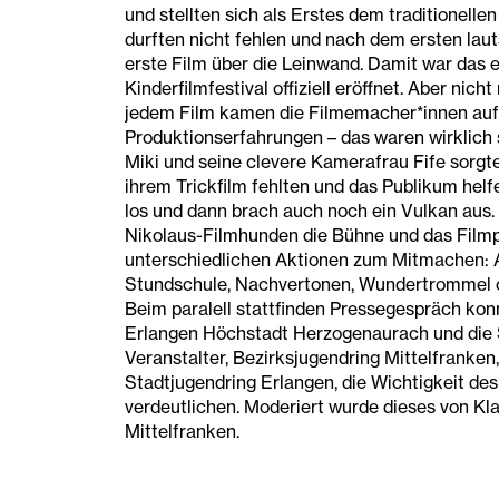
und stellten sich als Erstes dem traditionell
durften nicht fehlen und nach dem ersten laut
erste Film über die Leinwand. Damit war das 
Kinderfilmfestival offiziell eröffnet. Aber ni
jedem Film kamen die Filmemacher*innen auf 
Produktionserfahrungen – das waren wirklich
Miki und seine clevere Kamerafrau Fife sorgten
ihrem Trickfilm fehlten und das Publikum hel
los und dann brach auch noch ein Vulkan aus.
Nikolaus-Filmhunden die Bühne und das Filmp
unterschiedlichen Aktionen zum Mitmachen: A
Stundschule, Nachvertonen, Wundertrommel o
Beim paralell stattfinden Pressegespräch kon
Erlangen Höchstadt Herzogenaurach und die 
Veranstalter, Bezirksjugendring Mittelfranke
Stadtjugendring Erlangen, die Wichtigkeit des 
verdeutlichen. Moderiert wurde dieses von Kl
Mittelfranken.