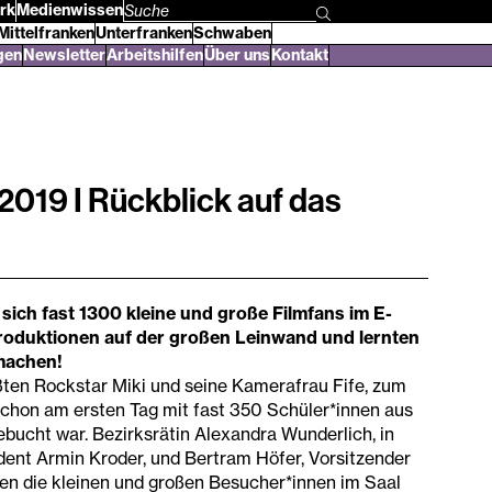
rk
Medienwissen
Suchbegriff
Mittelfranken
Unterfranken
Schwaben
eingeben
gen
Newsletter
Arbeitshilfen
Über uns
Kontakt
 2019 I Rückblick auf das
ich fast 1300 kleine und große Filmfans im E-
oduktionen auf der großen Leinwand und lernten
tmachen!
ten Rockstar Miki und seine Kamerafrau Fife, zum
 schon am ersten Tag mit fast 350 Schüler*innen aus
bucht war. Bezirksrätin Alexandra Wunderlich, in
ent Armin Kroder, und Bertram Höfer, Vorsitzender
en die kleinen und großen Besucher*innen im Saal