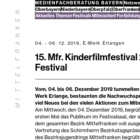
Zum
MEDIENFACHBERATUNG BAYERN
Netzwe
Bezirke
Oberbayern
Niederbayern
Oberpfalz
Oberfranken
Inhalt
N
Mittelfranken
Aktuelles
Themen
Festivals
Mitmachen!
Fortbildun
springen
E
K
N
04. - 06. 12. 2019, E-Werk Erlangen
A
R
15. Mfr. Kinderfilmfestival
F
Festival
L
E
T
Vom. 04. bis 06. Dezember 2019 tummelten s
T
Werk Erlange, bestaunten die Nachwuchspr
I
viel Neues bei den vielen Aktionen zum Mi
M
Am Mittwoch, den 04. Dezember 2019, begrüß
ersten Mal das Publikum im Festivalsaal, der
dem gesamten Bezirk Mittelfranken voll ausge
Vertretung des Schirmherrn Bezirkstagspräsid
des Bezirksjugendrings Mittelfranken begrüßt