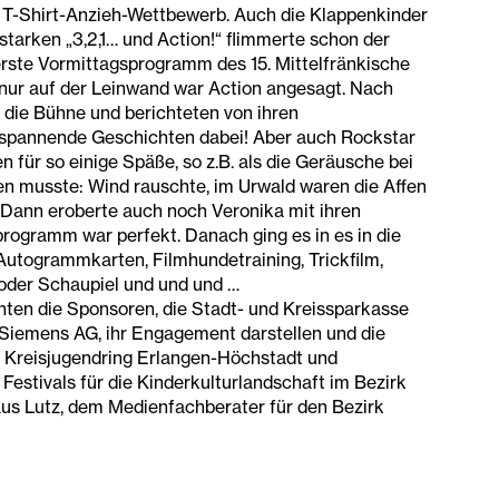
en T-Shirt-Anzieh-Wettbewerb. Auch die Klappenkinder
starken „3,2,1… und Action!“ flimmerte schon der
erste Vormittagsprogramm des 15. Mittelfränkische
cht nur auf der Leinwand war Action angesagt. Nach
die Bühne und berichteten von ihren
 spannende Geschichten dabei! Aber auch Rockstar
 für so einige Späße, so z.B. als die Geräusche bei
fen musste: Wind rauschte, im Urwald waren die Affen
 Dann eroberte auch noch Veronika mit ihren
rogramm war perfekt. Danach ging es in es in die
utogrammkarten, Filmhundetraining, Trickfilm,
der Schaupiel und und und …
nten die Sponsoren, die Stadt- und Kreissparkasse
Siemens AG, ihr Engagement darstellen und die
n, Kreisjugendring Erlangen-Höchstadt und
Festivals für die Kinderkulturlandschaft im Bezirk
aus Lutz, dem Medienfachberater für den Bezirk