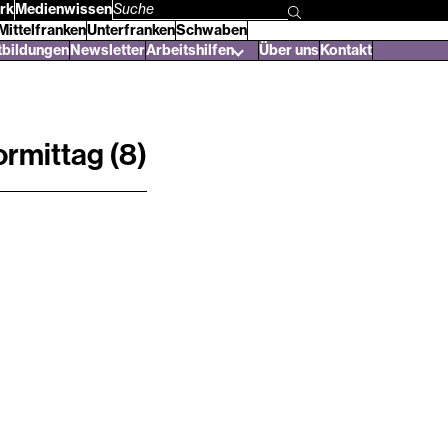
rk
Medienwissen
Suchbegriff
Mittelfranken
Unterfranken
Schwaben
eingeben
tbildungen
Newsletter
Arbeitshilfen
Über uns
Kontakt
rmittag (8)