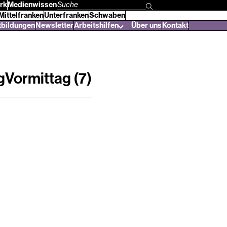
rk
Medienwissen
Suchbegriff
Mittelfranken
Unterfranken
Schwaben
eingeben
tbildungen
Newsletter
Arbeitshilfen
Über uns
Kontakt
Vormittag (7)