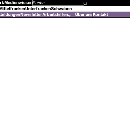
rk
Medienwissen
Suchbegriff
Mittelfranken
Unterfranken
Schwaben
eingeben
tbildungen
Newsletter
Arbeitshilfen
Über uns
Kontakt