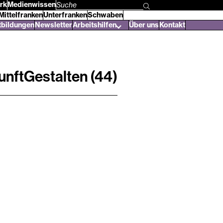
rk
Medienwissen
Suchbegriff
Mittelfranken
Unterfranken
Schwaben
eingeben
tbildungen
Newsletter
Arbeitshilfen
Über uns
Kontakt
nftGestalten (44)