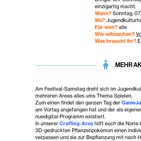
einzigartig macht.
Wann?
Sonntag, 07
Wo?
Jugendkulturha
Für wen?
alle
Wie mitmachen?
Vo
Was braucht ihr?
Ei
MEHR A
Am Festival-Samstag dreht sich im Jugendku
mehreren Areas alles ums Thema Spielen.
Zum einen findet den ganzen Tag der
GameJ
am Vortag angefangen hat und der als eigene
nuedigital-Programm existiert.
In unserer
Crafting-Area
hilft euch die Noris-
3D-gedruckten Pflanzenpokémon einen individ
verpassen und sie zur Bepflanzung mit nach