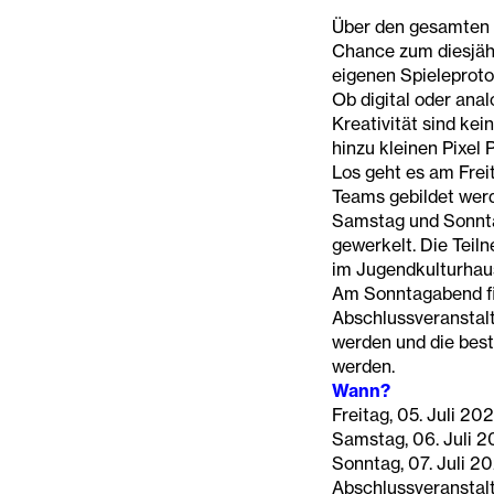
Über den gesamten 
Chance zum diesjäh
eigenen Spieleproto
Ob digital oder analo
Kreativität sind kei
hinzu kleinen Pixel 
Los geht es am Frei
Teams gebildet wer
Samstag und Sonntag
gewerkelt. Die Tei
im Jugendkulturhau
Am Sonntagabend fi
Abschlussveranstaltu
werden und die bes
werden.
Wann?
Freitag, 05. Juli 2
Samstag, 06. Juli 2
Sonntag, 07. Juli 2
Abschlussveranstal