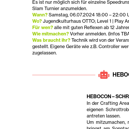
Es ist nur möglich sich für einzelne Speedru
Slam Turnier anzumelden.
Wann?
Samstag, 06.07.2024 18:00 – 22:00 
Wo?
Jugendkulturhaus OTTO; Level 1 | Play A
Für wen?
alle mit guten Reflexen ab 12 Jahre
Wie mitmachen?
Vorher anmelden. (Infos TB
Was braucht ihr?
Technik wird von der Veran
gestellt. Eigene Geräte wie z.B. Controller we
zugelassen.
HEBO
HEBOCON – SCH
In der Crafting Ar
eigenen Schrottro
antreten lassen.
Um mitzumachen, m
bringst am Sonntag