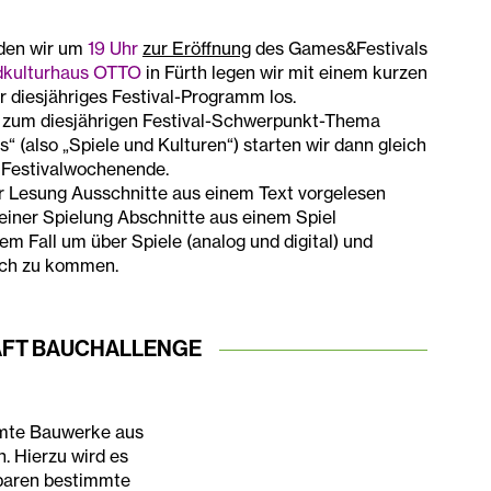
den wir um
19 Uhr
zur Eröffnung
des Games&Festivals
dkulturhaus OTTO
in Fürth legen wir mit einem kurzen
r diesjähriges Festival-Programm los.
zum diesjährigen Festival-Schwerpunkt-Thema
 (also „Spiele und Kulturen“) starten wir dann gleich
 Festivalwochenende.
er Lesung Ausschnitte aus einem Text vorgelesen
einer Spielung Abschnitte aus einem Spiel
rem Fall um über Spiele (analog und digital) und
äch zu kommen.
AFT BAUCHALLENGE
hmte Bauwerke aus
n. Hierzu wird es
baren bestimmte