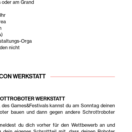
ns oder am Grand
Uhr
rea
n
A)
staltungs-Orga
rden nicht
CON WERKSTATT
ROTTROBOTER WERKSTATT
ea des Games&Festivals kannst du am Sonntag deinen
boter bauen und dann gegen andere Schrottroboter
eldest du dich vorher für den Wettbewerb an und
 dein eigenes Schrottteil mit, dass deinen Roboter