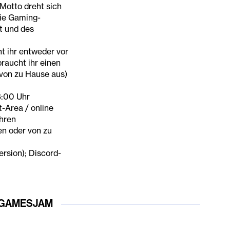
Motto dreht sich
die Gaming-
 und des
t ihr entweder vor
raucht ihr einen
von zu Hause aus)
8:00 Uhr
-Area / online
hren
n oder von zu
rsion); Discord-
GAMESJAM