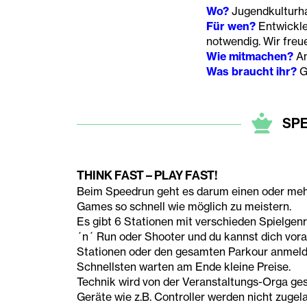
Wo?
Jugendkulturh
Für wen?
Entwickle
notwendig. Wir freu
Wie mitmachen?
Am
Was braucht ihr?
G
SP
THINK FAST – PLAY FAST!
Beim Speedrun geht es darum einen oder meh
Games so schnell wie möglich zu meistern.
Es gibt 6 Stationen mit verschieden Spielgenr
´n´ Run oder Shooter und du kannst dich vora
Stationen oder den gesamten Parkour anmelde
Schnellsten warten am Ende kleine Preise.
Technik wird von der Veranstaltungs-Orga gest
Geräte wie z.B. Controller werden nicht zugel