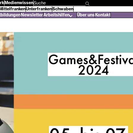
rk
Medienwissen
Suchbegriff
Mittelfranken
Unterfranken
Schwaben
eingeben
tbildungen
Newsletter
Arbeitshilfen
Über uns
Kontakt