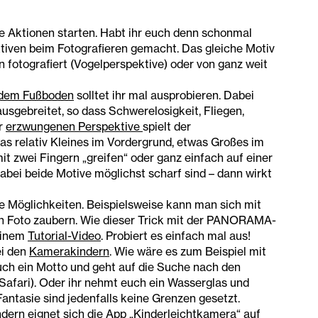
ine Aktionen starten. Habt ihr euch denn schonmal
tiven beim Fotografieren gemacht. Das gleiche Motiv
 fotografiert (Vogelperspektive) oder von ganz weit
 dem Fußboden
solltet ihr mal ausprobieren. Dabei
sgebreitet, so dass Schwerelosigkeit, Fliegen,
er
erzwungenen Perspektive
spielt der
as relativ Kleines im Vordergrund, etwas Großes im
it zwei Fingern „greifen“ oder ganz einfach auf einer
dabei beide Motive möglichst scharf sind – dann wirkt
e Möglichkeiten. Beispielsweise kann man sich mit
in Foto zaubern. Wie dieser Trick mit der PANORAMA-
 einem
Tutorial-Video
. Probiert es einfach mal aus!
ei den
Kamerakindern
. Wie wäre es zum Beispiel mit
uch ein Motto und geht auf die Suche nach den
Safari). Oder ihr nehmt euch ein Wasserglas und
antasie sind jedenfalls keine Grenzen gesetzt.
indern eignet sich die App „Kinderleichtkamera“ auf