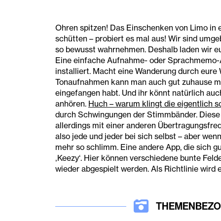
Ohren spitzen! Das Einschenken von Limo in ei
schütten – probiert es mal aus! Wir sind umg
so bewusst wahrnehmen. Deshalb laden wir eu
Eine einfache Aufnahme- oder Sprachmemo-A
installiert. Macht eine Wanderung durch eu
Tonaufnahmen kann man auch gut zuhause mac
eingefangen habt. Und ihr könnt natürlich a
anhören.
Huch – warum klingt die eigentlich 
durch Schwingungen der Stimmbänder. Diese ü
allerdings mit einer anderen Übertragungsfreq
also jede und jeder bei sich selbst – aber wen
mehr so schlimm. Eine andere App, die sich g
‚Keezy‘. Hier können verschiedene bunte Feld
wieder abgespielt werden. Als Richtlinie wird
THEMENBEZO