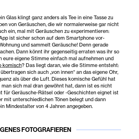
n Glas klingt ganz anders als Tee in eine Tasse zu
eben von Geräuschen, die wir normalerweise gar nicht
ch ein, mal mit Geräuschen zu experimentieren:
pp ist sicher schon auf dem Smartphone vor-
re Wohnung und sammelt Geräusche! Denn gerade
hen. Dann könnt ihr gegenseitig erraten was ihr so
uch eure eigene Stimme einfach mal aufnehmen und
so kom
isch
? Das liegt daran, wie die Stimme entsteht:
bertragen sich auch „von innen“ an das eigene Ohr,
uenz als über die Luft. Dieses komische Gefühl hat
n man sich mal dran gewöhnt hat, dann ist es nicht
ut für Geräusche-Rätsel oder -Geschichten eignet ist
er mit unterschiedlichen Tönen belegt und dann
 ein Mindestalter von 4 Jahren angegeben.
GENES FOTOGRAFIEREN