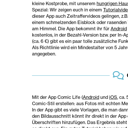
kleine Kostprobe, mit unserem
hungrigen Hau
Spezial: W
ir zeigen euch in einem
Tutorialvid
dieser App auch Zeitraffervideos gelingen, z.B
einem schmelzenden Eisblock oder rasenden
am Himmel. Die App bekommt ihr für
Android
kostenlos, in der Bezahl-Version bzw. per In-
(ca. 6 €) gibt es ein paar tolle zusätzliche Fun
Als Richtlinie wird ein Mindestalter von 5 Jah
angegeben.
Mit der App C
om
ic Life (
Android
und
iOS
, ca.
Comic-Stil erstellen: aus Fotos mit echten Me
In der App gibt es viele Vorlagen, die man da
den Bildausschnitt könnt ihr direkt in der App
Überschriften hinzufügen. Das Ergebnis steht