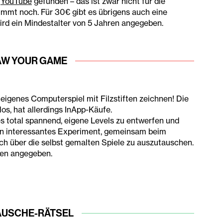
f
YouTube
gefunden – das ist zwar nicht für die
immt noch. Für 30€ gibt es übrigens auch eine
 wird ein Mindestalter von 5 Jahren angegeben.
AW YOUR GAME
genes Computerspiel mit Filzstiften zeichnen! Die
los, hat allerdings InApp-Käufe.
es total spannend, eigene Levels zu entwerfen und
 ein interessantes Experiment, gemeinsam beim
ch über die selbst gemalten Spiele zu auszut
auschen.
hren angegeben.
USCHE-RÄTSEL