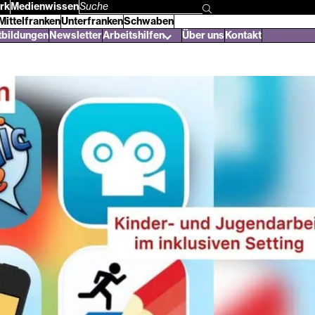
rk
Medienwissen
Suchbegriff
Mittelfranken
Unterfranken
Schwaben
eingeben
tbildungen
Newsletter
Arbeitshilfen
Über uns
Kontakt