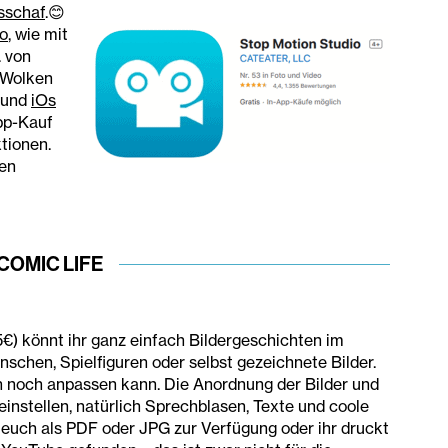
sschaf
.😊
eo
, wie mit
. von
 Wolken
und
iOs
App-Kauf
ktionen.
ren
COMIC LIFE
 5€) könnt ihr ganz einfach Bildergeschichten im
nschen, Spielfiguren oder selbst gezeichnete Bilder.
nn noch anpassen kann. Die Anordnung der Bilder und
 einstellen, natürlich Sprechblasen, Texte und coole
 euch als PDF oder JPG zur Verfügung oder ihr druckt