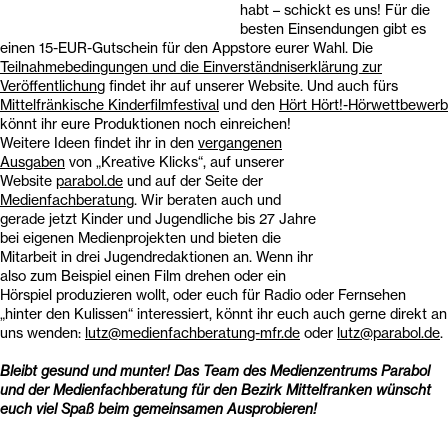
habt – schickt es uns! Für die
besten Einsendungen gibt es
einen 15-EUR-Gutschein für den Appstore eurer Wahl. Die
Teilnahmebedingungen und die Einverständniserklärung zur
Veröffentlichung
findet ihr auf unserer Website. Und auch fürs
Mittelfränkische Kinderfilmfestival
und den
Hört Hört!-Hörwettbewerb
könnt ihr eure Produktionen noch einreichen!
Weitere Ideen findet ihr in d
en
vergangenen
Ausgaben
von „Kreative Klicks“, auf unserer
Website
parabol.de
und auf der Seite der
Medienfachberatung
. Wir beraten auch und
gerade jetzt Kinder und Jugendliche bis 27 Jahre
bei eigenen Medienprojekten und bieten die
Mitarbeit in drei Jugendredaktionen an. Wenn ihr
also zum Beispiel einen Film drehen oder ein
Hörspiel produzieren wollt, oder euch für Radio oder Fernsehen
„hinter den Kulissen“ interessiert, könnt ihr euch auch gerne direkt an
uns wenden:
lutz@medienfachberatung-mfr.de
oder
lutz@parabol.de
.
Bleibt gesund und munter! Das Team des Medienzentrums Parabol
und der Medienfachberatung für den Bezirk Mittelfranken wünscht
euch viel Spaß beim gemeinsamen Ausprobieren!