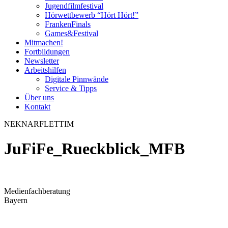
Jugendfilmfestival
Hörwettbewerb “Hört Hört!”
FrankenFinals
Games&Festival
Mitmachen!
Fortbildungen
Newsletter
Arbeitshilfen
Digitale Pinnwände
Service & Tipps
Über uns
Kontakt
N
E
K
N
A
R
F
L
E
T
T
I
M
JuFiFe_Rueckblick_MFB
Medienfachberatung
Bayern