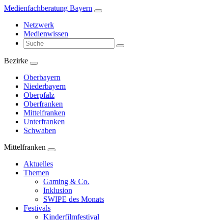
Zum
Medienfachberatung Bayern
Inhalt
Netzwerk
springen
Medienwissen
Suchbegriff
eingeben
Bezirke
Oberbayern
Niederbayern
Oberpfalz
Oberfranken
Mittelfranken
Unterfranken
Schwaben
Mittelfranken
Aktuelles
Themen
Gaming & Co.
Inklusion
SWIPE des Monats
Festivals
Kinderfilmfestival