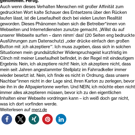
genommen. Fertig.
Auch wenn dieses Verhalten Menschen mit großer Affinität zum
gedruckten Wort kalte Schauer des Entsetzens über den Rücken
laufen lässt, ist die Lesefaulheit doch bei vielen Leuten Realität
geworden. Dieses Phänomen haben sich die Betreiber*innen von
Webseiten und Internetdiensten zunutze gemacht. „Willst du auf
unserer Webseite surfen – dann nimm‘ das! (20 Seiten eng bedruckte
Ausführungen zum Datenschutz) „oder drücke einfach den großen
Button mit ‚ich akzeptiere‘“. Ich muss zugeben, dass sich in solchen
Situationen mein grundsätzlicher Widerspruchsgeist kurzfristig im
Clinch mit meiner Lesefaulheit befindet, in der Regel mit eindeutigem
Ergebnis: Nein, ich akzeptiere nicht! Nein, ich akzeptiere nicht, dass
mein seit Jahren angestammter Stellplatz im Fahrradkeller immer
wieder besetzt ist. Nein, ich finde es nicht in Ordnung, dass unsere
Nachbar*innen nicht in der Lage sind, ihren Karton zu zerlegen, bevor
sie ihn in die Altpapiertonne werfen. Und NEIN, ich möchte eben nicht
immer alles akzeptieren müssen, bevor ich zu den eigentlichen
Inhalten einer Webseite vordringen kann – ich weiß doch gar nicht,
was ich dort vorfinden werde.
Weiterlesen auf
merz.de