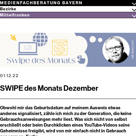
Zum
N
E
K
N
A
R
F
L
E
T
T
I
M
MEDIENFACHBERATUNG BAYERN
Inhalt
Netzwerk
Bezirke
springen
Medienwissen
Oberbayern
Mittelfranken
Niederbayern
Aktuelles
Suchbegriff
Oberpfalz
Themen
eingeben
Oberfranken
Gaming & Co.
Festivals
Mittelfranken
Inklusion
Kinderfilmfestival
Mitmachen!
Unterfranken
SWIPE des Monats
Jugendfilmfestival
Fortbildungen
Schwaben
Hörwettbewerb “Hört Hört!”
Newsletter
FrankenFinals
Arbeitshilfen
Games&Festival
Digitale Pinnwände
Über uns
Service & Tipps
Kontakt
01.12.22
SWIPE des Monats Dezember
Obwohl mir das Geburtsdatum auf meinem Ausweis etwas
anderes signalisiert, zähle ich mich zu der Generation, die keine
Gebrauchsanweisungen mehr liest. Was sich nicht von selbst
erschließt oder beim Durchklicken eines YouTube-Videos seine
Geheimnisse freigibt, wird von mir einfach nicht in Gebrauch