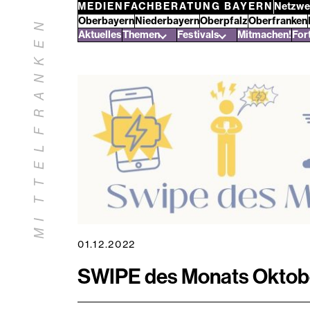
Zum
MEDIENFACHBERATUNG BAYERN
Netzwe
Bezirke
Oberbayern
Niederbayern
Oberpfalz
Oberfranken
Inhalt
N
Mittelfranken
Aktuelles
Themen
Festivals
Mitmachen!
For
springen
E
K
N
A
R
F
L
E
T
T
I
M
01.12.2022
SWIPE des Monats Oktob