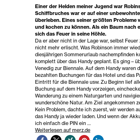
Einer der Helden meiner Jugend war Robins
Schiffbruches war er auf einer unbewohnten
überleben. Eines seiner größten Probleme 
und kochen zu können. Als ein Baum nach ei
sich das Feuer in seine Höhle.
Da er aber nicht in der Lage war, selbst Feue
nicht mehr erlischt. Was Robinson immer wiede
diesjährigen Sommerurlaub nachempfinden kon
komplett über das Handy geplant. Es ging – üb
Venedig zur Biennale. Auf dem Handy waren di
bezahlten Buchungen für das Hotel und das P
Eintritt für die Biennale usw. Zu Beginn lief a
Buchung auf dem Handy vorzeigen, einchecken
Wanderung zu einem Naturgarten und navigier
wunderschöne Natur. Am Ziel angekommen zei
Kein Problem, dachte ich zuerst, wir werden 
das Handy ja wieder laden. Und wenn der Akku
ich einfach die PIN ein …
Weiterlesen auf merz.de