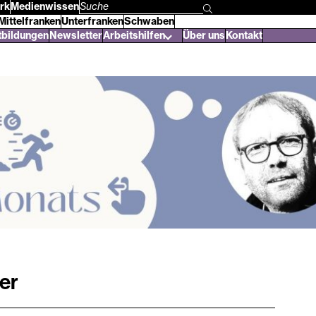
rk
Medienwissen
Suchbegriff
Mittelfranken
Unterfranken
Schwaben
eingeben
tbildungen
Newsletter
Arbeitshilfen
Über uns
Kontakt
er