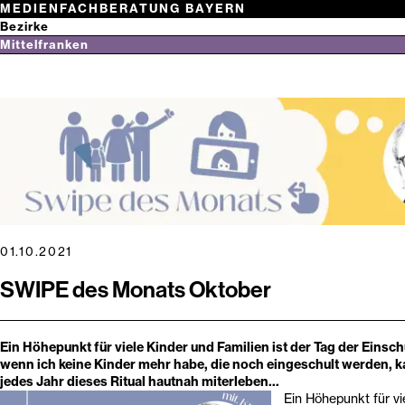
Zum
N
E
K
N
A
R
F
L
E
T
T
I
M
MEDIENFACHBERATUNG BAYERN
Inhalt
Netzwerk
Bezirke
springen
Medienwissen
Oberbayern
Mittelfranken
Niederbayern
Aktuelles
Suchbegriff
Oberpfalz
Themen
eingeben
Oberfranken
Gaming & Co.
Festivals
Mittelfranken
Inklusion
Kinderfilmfestival
Mitmachen!
Unterfranken
SWIPE des Monats
Jugendfilmfestival
Fortbildungen
Schwaben
Hörwettbewerb “Hört Hört!”
Newsletter
FrankenFinals
Arbeitshilfen
Games&Festival
Digitale Pinnwände
Über uns
Service & Tipps
Kontakt
01.10.2021
SWIPE des Monats Oktober
Ein Höhepunkt für viele Kinder und Familien ist der Tag der Einsc
wenn ich keine Kinder mehr habe, die noch eingeschult werden, 
jedes Jahr dieses Ritual hautnah miterleben...
Ein Höhepunkt für vi