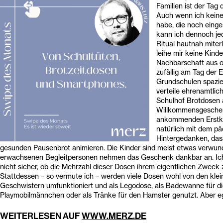
Familien ist der Tag 
Auch wenn ich keine
habe, die noch einge
kann ich dennoch je
Ritual hautnah miterl
leihe mir keine Kinde
Nachbarschaft aus o
zufällig am Tag der 
Grundschulen spazie
verteile ehrenamtlic
Schulhof Brotdosen 
Willkommensgeschen
ankommenden Erstkl
natürlich mit dem p
Hintergedanken, das
gesunden Pausenbrot animieren. Die Kinder sind meist etwas verwund
erwachsenen Begleitpersonen nehmen das Geschenk dankbar an. Ich
nicht sicher, ob die Mehrzahl dieser Dosen ihrem eigentlichen Zweck 
Stattdessen – so vermute ich – werden viele Dosen wohl von den klei
Geschwistern umfunktioniert und als Legodose, als Badewanne für d
Playmobilmännchen oder als Tränke für den Hamster genutzt. Aber eg
WEITERLESEN AUF
WWW.MERZ.DE