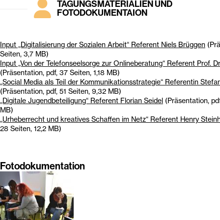
TAGUNGSMATERIALIEN UND
FOTODOKUMENTAION
Input „Digitalisierung der Sozialen Arbeit“ Referent Niels Brüggen
(Prä
Seiten, 3,7 MB)
Input „Von der Telefonseelsorge zur Onlineberatung“ Referent Prof. Dr
(Präsentation, pdf, 37 Seiten, 1,18 MB)
„Social Media als Teil der Kommunikationsstrategie“ Referentin Stefan
(Präsentation, pdf, 51 Seiten, 9,32 MB)
„Digitale Jugendbeteiligung“ Referent Florian Seidel
(Präsentation, pdf
MB)
„Urheberrecht und kreatives Schaffen im Netz“ Referent Henry Stein
28 Seiten, 12,2 MB)
Fotodokumentation