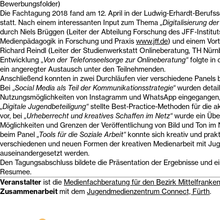
Bewerbungsfolder)
Die Fachtagung 2018 fand am 12. April in der Ludwig-Erhardt-Berufssc
statt. Nach einem interessanten Input zum Thema
„Digitalisierung de
durch Niels Brüggen (Leiter der Abteilung Forschung des JFF-Institut
Medienpädagogik in Forschung und Praxis
www.jff.de
) und einem Vort
Richard Reindl (Leiter der Studienwerkstatt Onlineberatung, TH Nürn
Entwicklung „
Von der Telefonseelsorge zur Onlineberatung“
folgte in
ein angeregter Austausch unter den Teilnehmenden.
Anschließend konnten in zwei Durchläufen vier verschiedene Panels
Bei „
Social Media als Teil der Kommunikationsstrategie“
wurden detaill
Nutzungsmöglichkeiten von Instagramm und WhatsApp eingegangen,
„Digitale Jugendbeteiligung
“
stellte Best-Practice-Methoden für die a
vor, bei
„Urheberrecht und kreatives Schaffen im Netz“
wurde ein Über
Möglichkeiten und Grenzen der Veröffentlichung von Bild und Ton im
beim Panel
„Tools für die Soziale Arbeit“
konnte sich kreativ und prakt
verschiedenen und neuen Formen der kreativen Medienarbeit mit Jug
auseinandergesetzt werden.
Den Tagungsabschluss bildete die Präsentation der Ergebnisse und 
Resumee.
Veranstalter
ist die
Medienfachberatung für den Bezirk Mittelfranke
Zusammenarbeit
mit dem
Jugendmedienzentrum Connect, Fürth
.