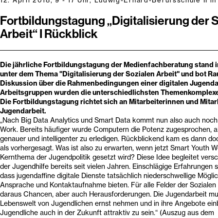
12. April 2018, 9 - 17 Uhr, Ludwig-Erhard-Berufsschule II in
Fortbildungstagung „Digitalisierung der 
Arbeit“ I Rückblick
Die jährliche Fortbildungstagung der Medienfachberatung stand 
unter dem Thema "Digitalisierung der Sozialen Arbeit" und bot Ra
Diskussion über die Rahmenbedingungen einer digitalen Jugendarb
Arbeitsgruppen wurden die unterschiedlichsten Themenkomplexe 
Die Fortbildungstagung richtet sich an Mitarbeiterinnen und Mitarb
Jugendarbeit.
„Nach Big Data Analytics und Smart Data kommt nun also auch noch
Work. Bereits häufiger wurde Computern die Potenz zugesprochen, al
genauer und intelligenter zu erledigen. Rückblickend kam es dann d
als vorhergesagt. Was ist also zu erwarten, wenn jetzt Smart Youth W
Kernthema der Jugendpolitik gesetzt wird? Diese Idee begleitet vers
der Jugendhilfe bereits seit vielen Jahren. Einschlägige Erfahrungen 
dass jugendaffine digitale Dienste tatsächlich niederschwellige Mögli
Ansprache und Kontaktaufnahme bieten. Für alle Felder der Sozialen
daraus Chancen, aber auch Herausforderungen. Die Jugendarbeit muss
Lebenswelt von Jugendlichen ernst nehmen und in ihre Angebote ein
Jugendliche auch in der Zukunft attraktiv zu sein.“ (Auszug aus dem