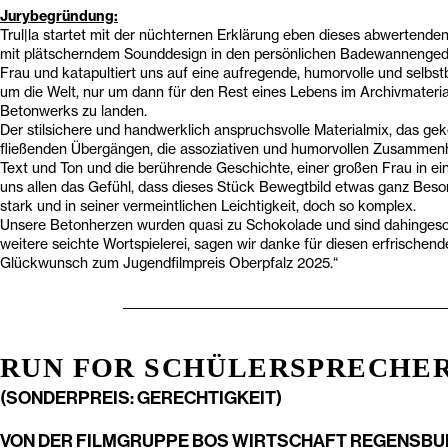
Jurybegründung:
Trul|la startet mit der nüchternen Erklärung eben dieses abwertenden
mit plätscherndem Sounddesign in den persönlichen Badewannenged
Frau und katapultiert uns auf eine aufregende, humorvolle und selbst
um die Welt, nur um dann für den Rest eines Lebens im Archivmateri
Betonwerks zu landen.
Der stilsichere und handwerklich anspruchsvolle Materialmix, das ge
fließenden Übergängen, die assoziativen und humorvollen Zusammen
Text und Ton und die berührende Geschichte, einer großen Frau in ein
uns allen das Gefühl, dass dieses Stück Bewegtbild etwas ganz Besond
stark und in seiner vermeintlichen Leichtigkeit, doch so komplex.
Unsere Betonherzen wurden quasi zu Schokolade und sind dahinges
weitere seichte Wortspielerei, sagen wir danke für diesen erfrischend
Glückwunsch zum Jugendfilmpreis Oberpfalz 2025.“
______________________________________________________
RUN FOR SCHÜLERSPRECHE
(SONDERPREIS: GERECHTIGKEIT)
VON DER FILMGRUPPE BOS WIRTSCHAFT REGENSB