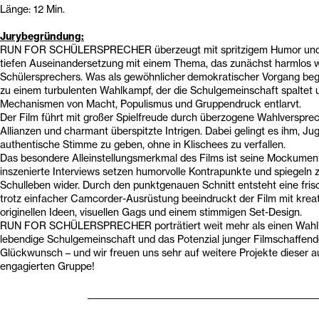
Länge: 12 Min.
Jurybegründung:
RUN FOR SCHÜLERSPRECHER überzeugt mit spritzigem Humor und 
tiefen Auseinandersetzung mit einem Thema, das zunächst harmlos w
Schülersprechers. Was als gewöhnlicher demokratischer Vorgang begi
zu einem turbulenten Wahlkampf, der die Schulgemeinschaft spaltet 
Mechanismen von Macht, Populismus und Gruppendruck entlarvt.
Der Film führt mit großer Spielfreude durch überzogene Wahlverspre
Allianzen und charmant überspitzte Intrigen. Dabei gelingt es ihm, Ju
authentische Stimme zu geben, ohne in Klischees zu verfallen.
Das besondere Alleinstellungsmerkmal des Films ist seine Mockumen
inszenierte Interviews setzen humorvolle Kontrapunkte und spiegeln 
Schulleben wider. Durch den punktgenauen Schnitt entsteht eine fri
trotz einfacher Camcorder-Ausrüstung beeindruckt der Film mit kreat
originellen Idee­­n, visuellen Gags und einem stimmigen Set-Design.
RUN FOR SCHÜLERSPRECHER porträtiert weit mehr als einen Wahlka
lebendige Schulgemeinschaft und das Potenzial junger Filmschaffende
Glückwunsch – und wir freuen uns sehr auf weitere Projekte dieser 
engagierten Gruppe!
______________________________________________________