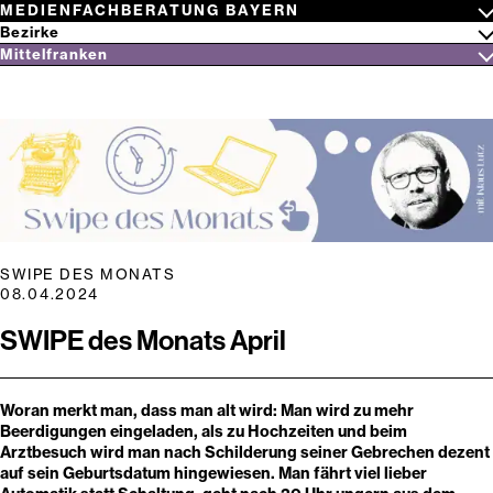
Zum
N
E
K
N
A
R
F
L
E
T
T
I
M
MEDIENFACHBERATUNG BAYERN
Inhalt
Netzwerk
Bezirke
springen
Medienwissen
Oberbayern
Mittelfranken
Niederbayern
Aktuelles
Suchbegriff
Oberpfalz
Themen
eingeben
Oberfranken
Gaming & Co.
Festivals
Mittelfranken
Inklusion
Kinderfilmfestival
Mitmachen!
Unterfranken
SWIPE des Monats
Jugendfilmfestival
Fortbildungen
Schwaben
Hörwettbewerb “Hört Hört!”
Newsletter
FrankenFinals
Arbeitshilfen
Games&Festival
Digitale Pinnwände
Über uns
Service & Tipps
Kontakt
SWIPE DES MONATS
08.04.2024
SWIPE des Monats April
Woran merkt man, dass man alt wird: Man wird zu mehr
Beerdigungen eingeladen, als zu Hochzeiten und beim
Arztbesuch wird man nach Schilderung seiner Gebrechen dezent
auf sein Geburtsdatum hingewiesen. Man fährt viel lieber